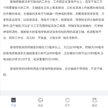
落地镗铣床
没有可移动的工作台，工件固定在落地平台上，适宜于加工尺
寸和重量较大的工件。主轴箱在立柱上垂直移动，立柱在床身上作纵横向移动或
仅作横向移动。主轴箱内具有可与铣轴一同伸缩的滑枕，其断面形状有矩形、方
形和多边形等，以矩形居多。滑枕尺寸较大，刚度较高，用滑枕支持主轴和安装
附件,适于铣削,可以扩大工艺范围和提高加工精度。镗轴安装在铣轴内，可单独
伸缩和进给。规格较大的落地镗铣床还设有供钻削用的高速主轴。机床配有平
台、回转工作台、后立柱、平旋盘、立铣头和 铣头等附件。
落地镗铣床的镗轴直径都在125毫米以上, 大已达300毫米。镗轴为260毫米
的落地镗铣床的主轴箱垂直行程可达8000毫米，立柱横向行程可达21000毫米,主
电动机功率为120千瓦，机床重量约为350吨。
落地镗床的结构和用途与落地镗铣床相似，但主轴箱不带滑枕，不宜于铣
削。
产品
动态
关于
电话